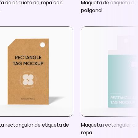
a de etiqueta de ropa con
Maqueta de etiqueta de
o
poligonal
a rectangular de etiqueta de
Maqueta rectangular de
ropa