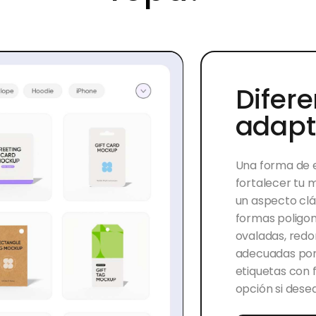
Difer
adapt
Una forma de 
fortalecer tu 
un aspecto clá
formas poligon
ovaladas, red
adecuadas porq
etiquetas con
opción si desea