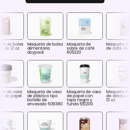
ta de bolsa
Maqueta de bolsa
Maqueta de
Maqueta de
é de 12 oz
alimentaria
sobre de café
de café de 
doypack
605320
ta de vaso
Maqueta de vaso
Maqueta de vaso
Maqueta de
fé de papel
de plástico tipo
de papel con
de desayun
0
botella de
tapa negra y
13 oz
envasado 509380
funda 510200