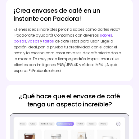
¡Crea envases de café en un
instante con Pacdora!
¿Tienes ideas increíbles pero no sabes cómo darles vida?
¡Pacdora te ayudará! Contamos con diversos
sobres
,
bolsas
,
vasos
y
tarros
de café listos para usar. Elige la
opción ideal, pon a prueba tu creatividad con el color, el
texto y la escena para crear envases de café orientados a
la marca. En muy poco tiempo, podrás impresionar a tus
clientes con imágenes PNG/JPG 4K y vídeos MP4. ¿A qué
esperas? ¡Pruébalo ahora!
¿Qué hace que el envase de café
tenga un aspecto increíble?