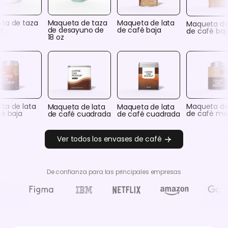
ta de taza
Maqueta de taza
Maqueta de lata
Maqueta de
z
de desayuno de
de café baja
de café baj
18 oz
ta de lata
Maqueta de
Maqueta de lata
Maqueta de lata
fé baja
de café me
de café cuadrada
de café cuadrada
Ver todos los envases de café
De confianza para las principales empresas