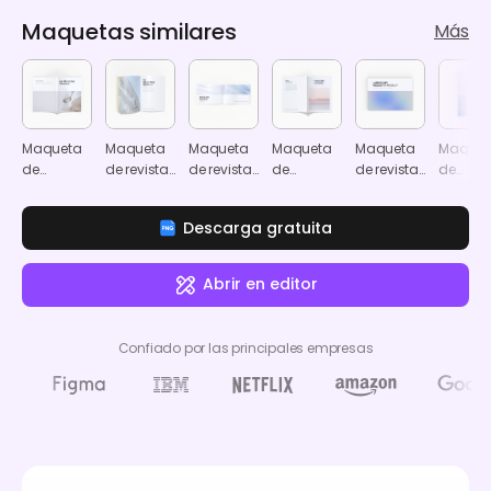
Maquetas similares
Más
Maqueta
Maqueta
Maqueta
Maqueta
Maqueta
Maquet
de
de revista
de revista
de
de revista
de
portada
A4 abierta
A4
folleto/revista
A4
portad
de revista
horizontal
A4
horizontal
de revis
Descarga gratuita
A4
8.5 × 11
Abrir en editor
Confiado por las principales empresas