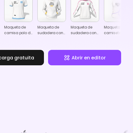
Maqueta de
Maqueta de
Maqueta de
Maqueta de
camisa polo de
sudadera con
sudadera con
camiseta sin
manga corta
capucha para
capucha para
mangas para
hombres
mujeres
mujer
carga gratuita
Abrir en editor