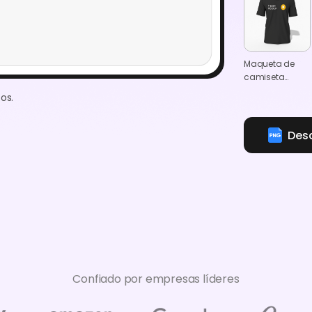
Maqueta de
camiseta
negra de
os.
manga corta
Des
Confiado por empresas líderes