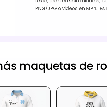
texto, todo en solo minutos,
PNG/JPG o videos en MP4. ¡Es 
más maquetas de r