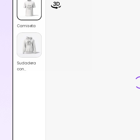
Camiseta
Sudadera
con
capucha