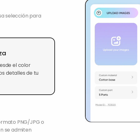
sa selección para
iza
esde el color hasta
talles de tu marca
 formato PNG/JPG
bién se admiten