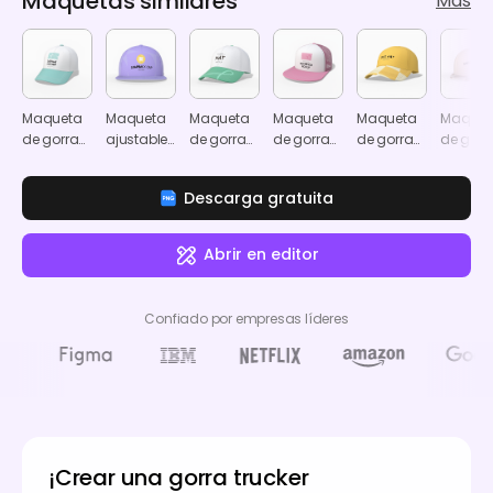
Maquetas similares
Más
Maqueta
Maqueta
Maqueta
Maqueta
Maqueta
Maquet
de gorra
ajustable
de gorra
de gorra
de gorra
de gorr
trucker de
de gorra
de béisbol
de
de papá
snapba
papá de
de papá
con
camionero
Descarga gratuita
algodón
con cierre
gancho
con
snapback
correa
trasera y
Abrir en editor
hebilla
metálica
Confiado por empresas líderes
¡Crear una gorra trucker