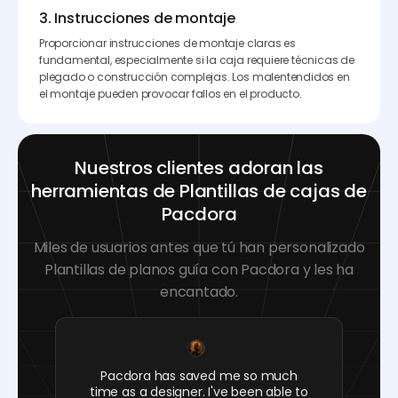
3. Instrucciones de montaje
Proporcionar instrucciones de montaje claras es
fundamental, especialmente si la caja requiere técnicas de
plegado o construcción complejas. Los malentendidos en
el montaje pueden provocar fallos en el producto.
Nuestros clientes adoran las
herramientas de Plantillas de cajas de
Pacdora
Miles de usuarios antes que tú han personalizado
Plantillas de planos guía con Pacdora y les ha
encantado.
Pacdora has saved me so much
time as a designer. I've been able to