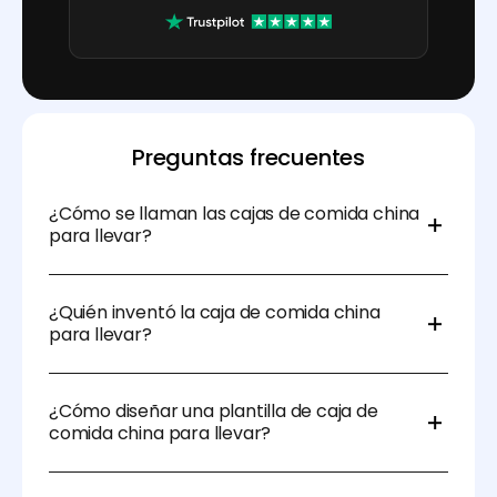
Preguntas frecuentes
¿Cómo se llaman las cajas de comida china
para llevar?
Oyster pail. Una “oyster pail” (también conocida
como “paper pail”, caja de comida china o
¿Quién inventó la caja de comida china
contenedor de comida china para llevar) es un
para llevar?
contenedor plegado de cartón encerado o
recubierto de plástico diseñado originalmente para
La primera versión del contenedor de comida china
contener ostras.
para llevar fue patentada por el inventor Frederick
¿Cómo diseñar una plantilla de caja de
Weeks el 13 de noviembre de 1894.
comida china para llevar?
En Pacdora, puedes diseñar fácilmente una Plantilla