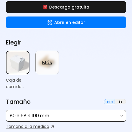
Descarga gratuita
Abrir en editor
Elegir
Más
Caja de
comida
china para
llevar
Tamaño
mm
in
80 × 68 × 100 mm
Tamaño a la medida