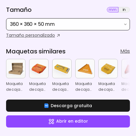
Tamaño
mm
in
360 × 360 × 50 mm
Tamaño personalizado
Maquetas similares
Más
Maqueta
Maqueta
Maqueta
Maqueta
Maqueta
Maquet
de caja
de caja
de caja
de caja
de caja
de caja
de pizza
de pizza
de
de pizza
de pizza
de pizz
comida
triangular
triangul
Descarga gratuita
Abrir en editor