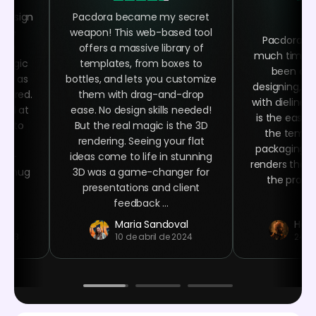
 design
Pacdora became my secret
 the
weapon! This web-based tool
Pacdora h
ing
offers a massive library of
much time as
 magic
templates, from boxes to
been abl
asy as
bottles, and lets you customize
designing, ra
quired.
them with drag-and-drop
with dielines
oked at
ease. No design skills needed!
is the easy 
ime to
But the real magic is the 3D
the templa
ign
rendering. Seeing your flat
packaging n
ser-
ideas come to life in stunning
renders that 
ee mug
3D was a game-changer for
the product
 at
presentations and client
.
feedback ...
Maria Sandoval
Haro
 2023
10 de abril de 2024
24 d