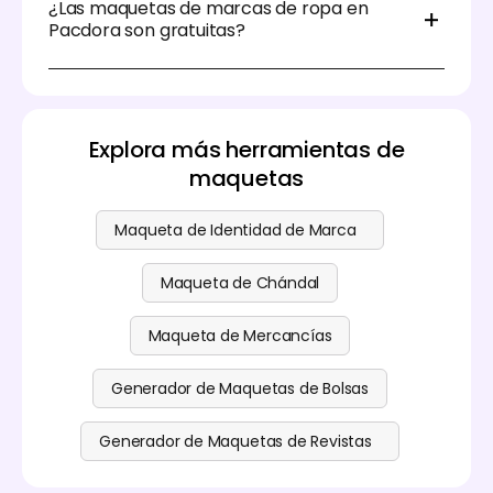
¿Las maquetas de marcas de ropa en
también admite fondos transparentes. Esto te
Pacdora son gratuitas?
permite integrar las maquetas de tu marca de ropa
en otros diseños sin interrupciones visuales.
Pacdora ofrece maquetas gratuitas y prémium.
Visita nuestra
página de precios
para más detalles.
Explora más herramientas de
maquetas
Maqueta de Identidad de Marca
Maqueta de Chándal
Maqueta de Mercancías
Generador de Maquetas de Bolsas
Generador de Maquetas de Revistas