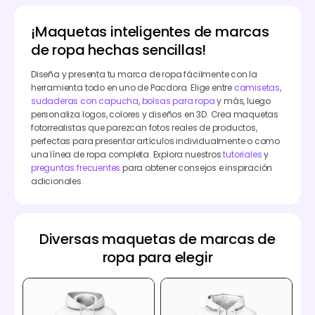
¡Maquetas inteligentes de marcas
de ropa hechas sencillas!
Diseña y presenta tu marca de ropa fácilmente con la
herramienta todo en uno de Pacdora. Elige entre
camisetas
,
sudaderas con capucha
,
bolsas para ropa
y más, luego
personaliza logos, colores y diseños en 3D. Crea maquetas
fotorrealistas que parezcan fotos reales de productos,
perfectas para presentar artículos individualmente o como
una línea de ropa completa. Explora nuestros
tutoriales
y
preguntas frecuentes
para obtener consejos e inspiración
adicionales.
Diversas maquetas de marcas de
ropa para elegir