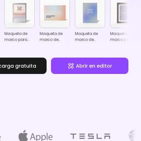
Maqueta de
Maqueta de
Maqueta de
Maqueta de
marco para
marco de
marco de
marco para
fotos A5
lienzo A3
lienzo A4
fotos vertical
8×10"
carga gratuita
Abrir en editor