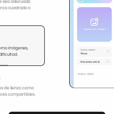
ue sea adecuada
arco cuadrado o
como imágenes,
ificultad.
os de lienzo como
ces compartibles.