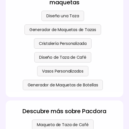
maquetas
avanzadas. Puedes encontrar más detalles en
nuestra
página de precios
.
Diseña una Taza
Generador de Maquetas de Tazas
Cristalería Personalizada
Diseño de Taza de Café
Vasos Personalizados
Generador de Maquetas de Botellas
Descubre más sobre Pacdora
Maqueta de Taza de Café