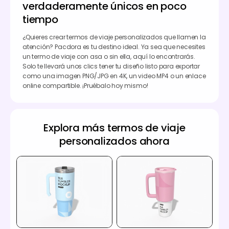
verdaderamente únicos en poco
tiempo
¿Quieres crear termos de viaje personalizados que llamen la
atención? Pacdora es tu destino ideal. Ya sea que necesites
un termo de viaje con asa o sin ella, aquí lo encontrarás.
Solo te llevará unos clics tener tu diseño listo para exportar
como una imagen PNG/JPG en 4K, un video MP4 o un enlace
online compartible. ¡Pruébalo hoy mismo!
Explora más termos de viaje
personalizados ahora