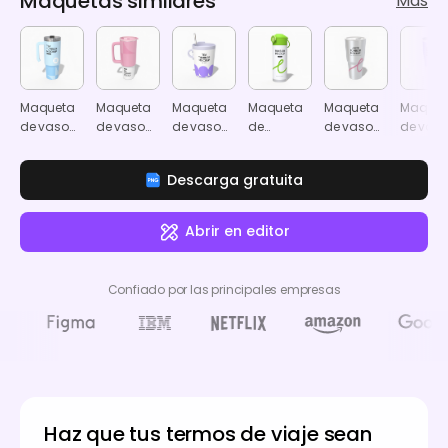
Maquetas similares
Más
Maqueta
Maqueta
Maqueta
Maqueta
Maqueta
Maquet
de vaso
de vaso
de vaso
de
de vaso
de vas
térmico
térmico
térmico
botellas
térmico
térmico
de 40oz
de 40oz
con
con
de cuello
de 20oz
Descarga gratuita
con tapa
sorbete
boquilla
fino
con ta
transparente
abatible
transpa
Abrir en editor
Confiado por las principales empresas
Haz que tus termos de viaje sean