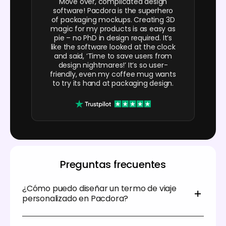
Move over, complicated design
software! Pacdora is the superhero
of packaging mockups. Creating 3D
magic for my products is as easy as
pie – no PhD in design required. It’s
like the software looked at the clock
and said, ‘Time to save users from
design nightmares!’ It’s so user-
friendly, even my coffee mug wants
to try its hand at packaging design.
Preguntas frecuentes
¿Cómo puedo diseñar un termo de viaje
personalizado en Pacdora?
Hacer un vaso de viaje personalizado en Pacdora es