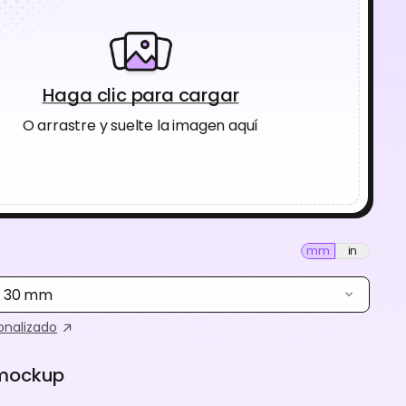
Haga clic para cargar
O arrastre y suelte la imagen aquí
mm
in
× 30 mm
nalizado
 mockup