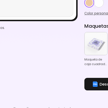
Color persona
Maquetas 
os.
Maqueta de
caja cuadrada
para tartas de
regalo con
tapa
Des