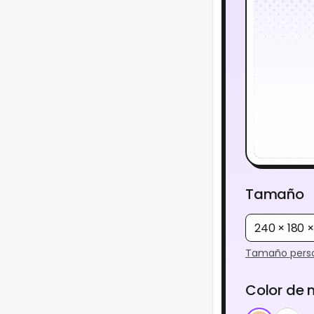
Tamaño
240 × 180 
Tamaño perso
Color de