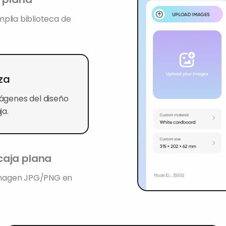
amplia biblioteca de
za
mágenes del diseño
ja.
caja plana
imagen JPG/PNG en