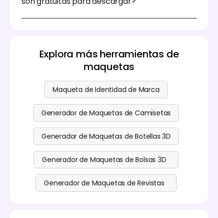
son gratuitas para descargar?
electrónico. Solo asegúrate de que tus diseños
finales respeten las normas de copyright y licencias
Puedes exportar archivos JPG o PNG de alta
de tu marca.
resolución de forma gratuita, mientras que las
funciones avanzadas están disponibles en planes
premium. Por favor, consulta nuestra
Explora más herramientas de
página de precios
para más detalles.
maquetas
Maqueta de Identidad de Marca
Generador de Maquetas de Camisetas
Generador de Maquetas de Botellas 3D
Generador de Maquetas de Bolsas 3D
Generador de Maquetas de Revistas