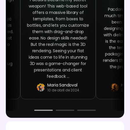
 the
weapon! This web-based tool
Pacdora h
ing
offers a massive library of
much time as
 magic
templates, from boxes to
been abl
asy as
bottles, and lets you customize
designing, ra
quired.
them with drag-and-drop
with dielines
oked at
ease. No design skills needed!
is the easy 
ime to
But the real magic is the 3D
the templa
ign
rendering. Seeing your flat
packaging n
ser-
ideas come to life in stunning
renders that 
ee mug
3D was a game-changer for
the product
 at
presentations and client
.
feedback ...
Maria Sandoval
Haro
 2023
10 de abril de 2024
24 d