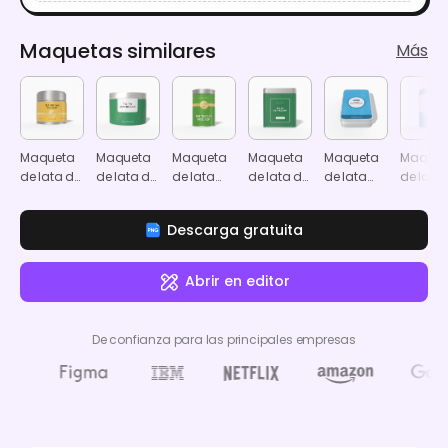
Maquetas similares
Más
Maqueta
Maqueta
Maqueta
Maqueta
Maqueta
Maquet
de lata de
de lata de
de lata
de lata de
de lata
de lata
matcha
té
redonda
té
cuadrada
alta pa
cilíndrica
cuadrada
polvo
Descarga gratuita
Abrir en editor
De confianza para las principales empresas