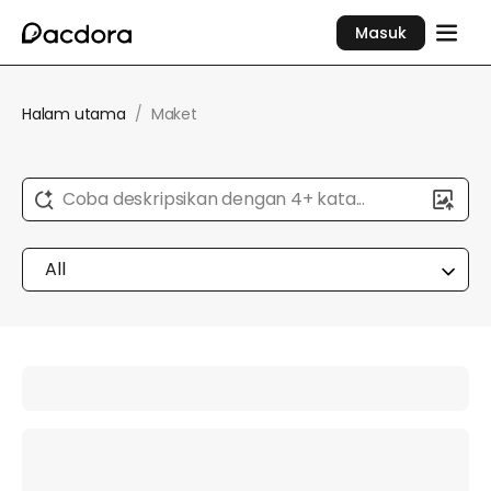
Masuk
Halam utama
/
Maket
Coba deskripsikan dengan 4+ kata...
All