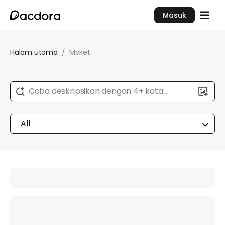
Masuk
Halam utama
/
Maket
Coba deskripsikan dengan 4+ kata...
All