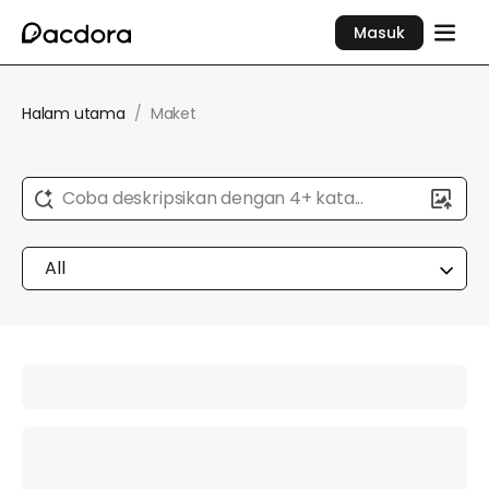
Masuk
Halam utama
/
Maket
Coba deskripsikan dengan 4+ kata...
All