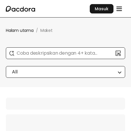
Masuk
Halam utama
/
Maket
Coba deskripsikan dengan 4+ kata...
All