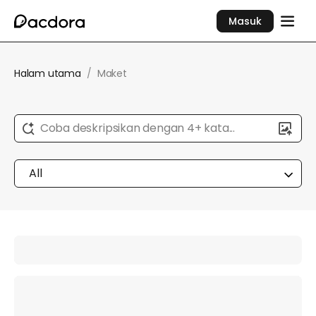
Masuk
Halam utama
/
Maket
Coba deskripsikan dengan 4+ kata...
All