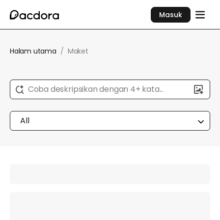
Masuk
Halam utama
/
Maket
Coba deskripsikan dengan 4+ kata...
All