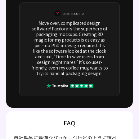
cosmiccorner
Move over, complicated design
software! Pacdora is the superhero of
packaging mockups. Creating 3D
magic for my products is as easy as
pie – no PhD in design required. It’s
like the software looked at the clock
and said, ‘Time to save users from
design nightmares!’ It’s so user-
friendly, even my coffee mug wants to
try its hand at packaging design.
FAQ
自社製品に最適なパッケージはどのように選べ