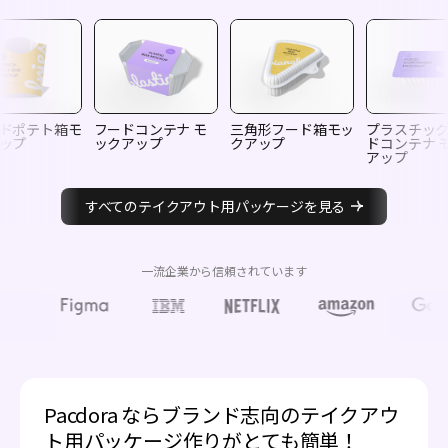
ドポテト箱モ
フードコンテナ モ
三角形フード箱モッ
プラスチッ
ップ
ックアップ
クアップ
ドコンテナ 
アップ
すべてのテイクアウト用パッケージを見る
一流企業から信頼されています
Pacdora ならブランド志向のテイクアウ
ト用パッケージ作りがとても簡単！