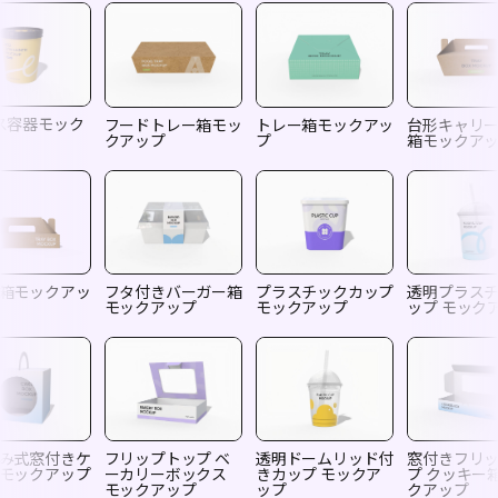
ス容器モック
フードトレー箱モッ
トレー箱モックアッ
台形キャリ
クアップ
プ
箱モックア
箱モックアッ
フタ付きバーガー箱
プラスチックカップ
透明プラス
モックアップ
モックアップ
ップ モック
み式窓付きケ
フリップトップ ベ
透明ドームリッド付
窓付きフリ
モックアップ
ーカリーボックス
きカップ モックア
プ クッキー
モックアップ
ップ
クアップ