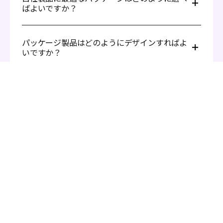
ばよいですか？
まずは製品の種類を確認しましょう。ソーダやビールなど
の飲料であれば、アルミ缶が風味を保つのに役立ちます。
パッケージ製品はどのようにデザインすればよ
ホットコーヒーには、フタ付きの紙製コーヒーカップが、
いですか？
スタイリッシュで持ち運びやすく、便利な選択肢です。化
粧品には箱も優れた選択肢です。このように、最終的には
手順はとても簡単です。Pacdora にアクセスしてアカウン
製品に最も適したものを選ぶことが重要です。
トを作成し、次のステップに従ってください。
現在のパッケージトレンドは何ですか？
ギャラリーからお好みのパッケージ モックアップ
を選びます。缶、箱、紙製コーヒーカップ、バッグ
など、すべて揃っています。
現在のトレンドはサステナビリティです。特に、消費者が
画像をアップロードし、ブランド志向のパッケージ
パッケージが環境に与える影響をより意識するようになっ
なぜ Pacdora でテイクアウト用パッケージをデ
デザインになるよう必要な調整を行います。
ているためです。この流れから、多くの企業が生分解性の
ザインすべきなのでしょうか？
デザインニーズに合わせて、4K高解像度の
クラフト紙や再利用可能な容器など、環境に優しい素材へ
PNG/JPG画像やMP4動画をエクスポートします。
と切り替えています。
デザインは本当にこれだけで完了します！
Pacdora を使えば、デザインは高速で簡単、そして柔軟で
す。豊富なパッケージ テンプレートを自由に探索できま
シンプルなラベリングによるミニマルなデザインも増えて
Pacdora でテイクアウト用パッケージを無料で
す。さらに、デザイン経験は不要で、プラットフォームは
います。さらに、一部の企業は、QRコード、使用方法、
デザインできますか？
ユーザーフレンドリーなうえ、超リアルな効果により、数
廃棄方法のヒントなどを追加し、サステナビリティへの取
分で魅力的なパッケージデザインを作成できます。数クリ
り組みを強化しています。
もちろんです！無料機能を使って、缶や箱などを含む印象
ックで選択が完了します。
的なテイクアウト用パッケージをデザインできます。プレ
ミアムサービスもご用意しています。詳しくは
料金ページ