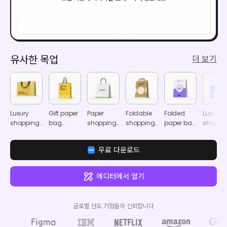
유사한 목업
더 보기
Luxury
Gift paper
Paper
Foldable
Folded
Luxury
shopping
bag
shopping
shopping
paper bag
shoppi
bag
mockup
bag
paper bag
mockup
bag
mockup
mockup
mockup
mocku
무료 다운로드
에디터에서 열기
글로벌 선도 기업들이 신뢰합니다