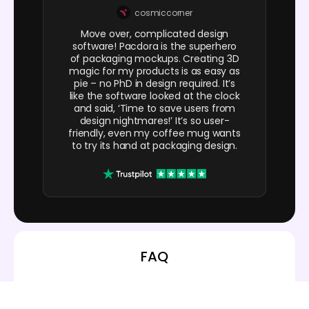
cosmiccorner
Move over, complicated design
software! Pacdora is the superhero
of packaging mockups. Creating 3D
magic for my products is as easy as
pie – no PhD in design required. It’s
like the software looked at the clock
and said, ‘Time to save users from
design nightmares!’ It’s so user-
friendly, even my coffee mug wants
to try its hand at packaging design.
FAQ
Porquê escolher uma caixa magnética
para embalar o meu produto?