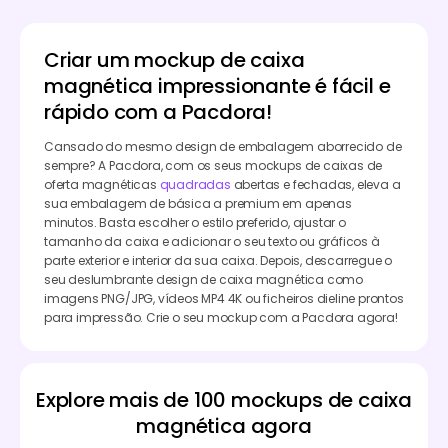
Criar um mockup de caixa
magnética impressionante é fácil e
rápido com a Pacdora!
Cansado do mesmo design de embalagem aborrecido de
sempre? A Pacdora, com os seus mockups de caixas de
oferta magnéticas
quadradas
abertas e fechadas, eleva a
sua embalagem de básica a premium em apenas
minutos. Basta escolher o estilo preferido, ajustar o
tamanho da caixa e adicionar o seu texto ou gráficos à
parte exterior e interior da sua caixa. Depois, descarregue o
seu deslumbrante design de caixa magnética como
imagens PNG/JPG, vídeos MP4 4K ou ficheiros dieline prontos
para impressão. Crie o seu mockup com a Pacdora agora!
Explore mais de 100 mockups de caixa
magnética agora