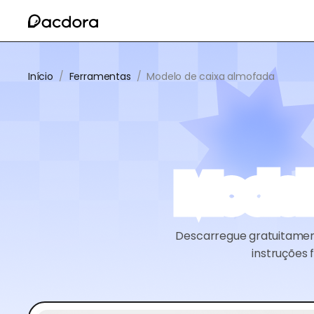
Início
/
Ferramentas
/
Modelo de caixa almofada
Model
Descarregue gratuitament
instruções 