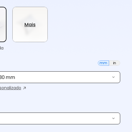
Mais
da
mm
in
× 30 mm
onalizado