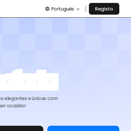
Português
Registo
mofada
ta elegantes e únicas com
uer ocasião!