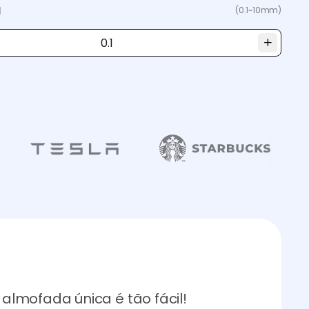
a
(0.1~10mm)
lmofada única é tão fácil!