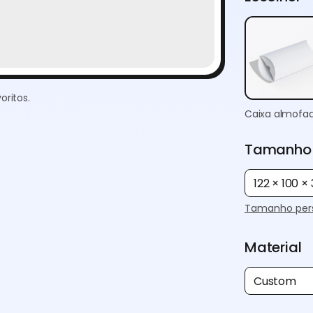
oritos.
Caixa almofa
Tamanho
122 × 100 
Tamanho pers
Material
Custom