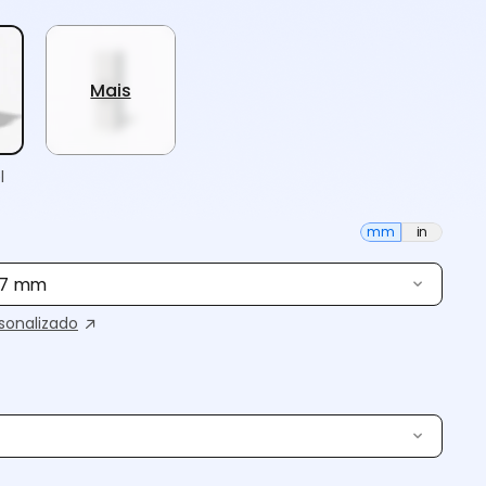
Mais
l
mm
in
 87 mm
onalizado