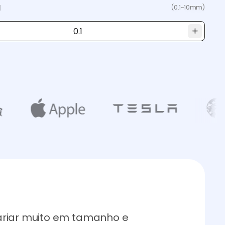
a
(0.1~10mm)
ariar muito em tamanho e