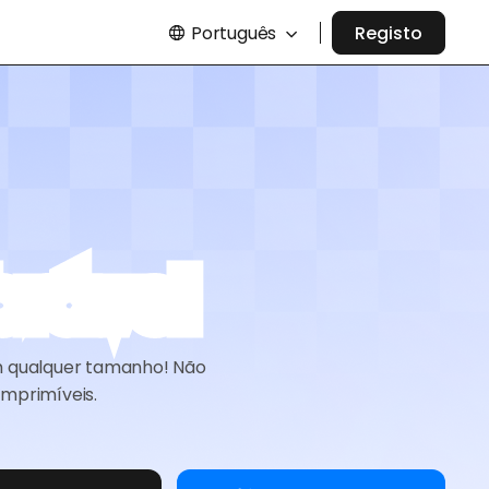
Português
Registo
brável
m qualquer tamanho! Não
mprimíveis.