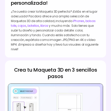
personalizada!
¿Te cuesta crear la Maqueta 3D perfecta? ¡Estás en el lugar
adecuado! Pacdora ofrece una amplia selección de
Maquetas 3D de alta calidad, incluyendo
iPhones
,
bolsas
tote
,
cajas
,
botellas
,
libros
y mucho más. Solo tienes que
subir tu diseño y personalizar cada detalle: color,
iluminación y fondo. Cuando estés satisfecho con tu
creación, expórtala como imagen JPG/PNG en 4K o vídeo
MP4. ¡Empieza a diseñar hoy y lleva tus visuales al siguiente
nivel!
Crea tu Maqueta 3D en 3 sencillos
pasos