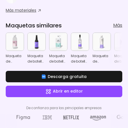
Más materiales
Maquetas similares
Más
Maqueta
Maqueta
Maqueta
Maqueta
Maqueta
Maquet
de
de botella
de botella
de botella
de
de botel
etiqueta
de
con
de vino de
etiqueta
de
de
cerveza
dosificador
vidrio
de
suplem
Descarga gratuita
producto
de uso
producto
de
en botella
diario de
en botella
plástic
de
450 ml
de
Abrir en editor
plástico
plástico
De confianza para las principales empresas