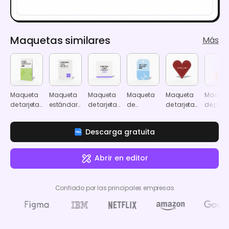
Maquetas similares
Más
Maqueta
Maqueta
Maqueta
Maqueta
Maqueta
Maquet
de tarjeta
estándar
de tarjeta
de
de tarjeta
de póst
de
de tarjeta
de
etiqueta
con forma
colgant
negocios
de
felicitación
de regalo
de
Descarga gratuita
plegable
felicitación
cuadrada
con
corazón
chaflanes
rectangulares
Abrir en editor
Confiado por las principales empresas