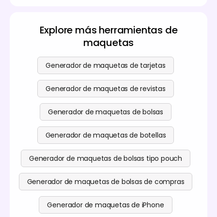
forma gratuita en Pacdora. Elija una forma de
tarjeta, agregue sus datos, personalice fuentes y
colores, y previsualice su diseño sin costo. Para
Explore más herramientas de
funciones avanzadas, consulte nuestras
opciones
maquetas
premium
.
Generador de maquetas de tarjetas
Generador de maquetas de revistas
Generador de maquetas de bolsas
Generador de maquetas de botellas
Generador de maquetas de bolsas tipo pouch
Generador de maquetas de bolsas de compras
Generador de maquetas de iPhone