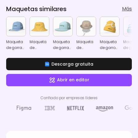
Maquetas similares
Más
Maqueta
Maqueta
Maqueta
Maqueta
Maqueta
Maquet
de gorra
de
de gorra
de
de gorro
de gorr
trucker
sombrero
trucker
sombrero
de
de
bucket
con
bucket de
invierno
invierno
Descarga gratuita
correa
lona
con
trasera de
pompó
hebilla
Abrir en editor
metálica
Confiado por empresas líderes