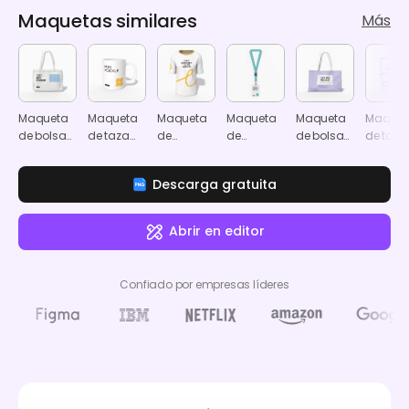
Maquetas similares
Más
Maqueta
Maqueta
Maqueta
Maqueta
Maqueta
Maquet
de bolsa
de taza
de
de
de bolsa
de taza
tote
de 11oz
camiseta
credencial
tote
de 15 oz
mediana
de
con
grande
Descarga gratuita
hombro
cordón
caído
Abrir en editor
Confiado por empresas líderes