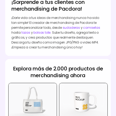
¡Sorprende a tus clientes con
merchandising de Pacdora!
¡Darle vida a tus ideas de merchandising nunca ha sido
tan simple! El creador de merchandising de Pacdora te
permite personalizar todo, desde
sudaderas
y
camisetas
hasta
tazas
y
bolsas tote
. Sube tu diseño, agrega texto o
gráficos, y crea productos que realmente destaquen.
Descarga tu diseño como imagen JPG/PNG o video MP4.
¡Empieza a crear tu merchandising único hoy!
Explora más de 2.000 productos de
merchandising ahora