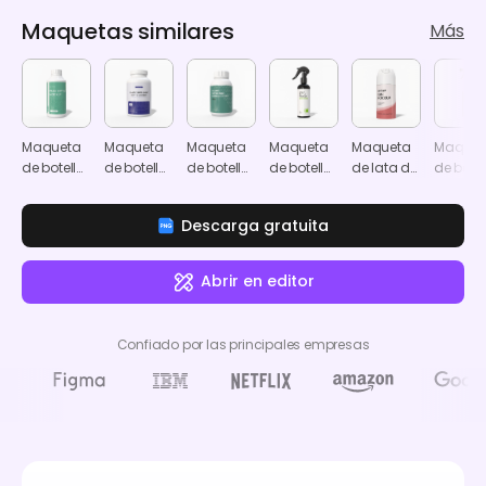
Maquetas similares
Más
Maqueta
Maqueta
Maqueta
Maqueta
Maqueta
Maquet
de botella
de botella
de botella
de botella
de lata de
de botel
de
de
de
de
aerosol
de
pesticida
pesticida
pesticida
pesticida
pestici
Descarga gratuita
de spray
de 750 
con gatillo
con spr
blanco
Abrir en editor
Confiado por las principales empresas