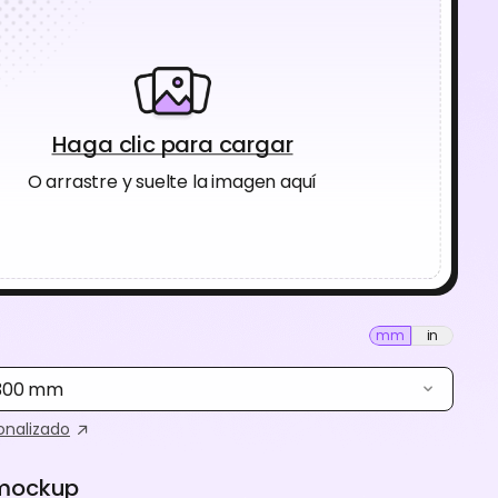
Haga clic para cargar
O arrastre y suelte la imagen aquí
mm
in
 300 mm
nalizado
 mockup