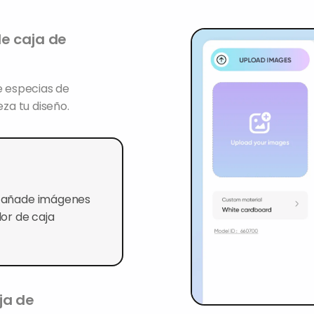
e caja de
e especias de
eza tu diseño.
a, añade imágenes
lor de caja
ja de