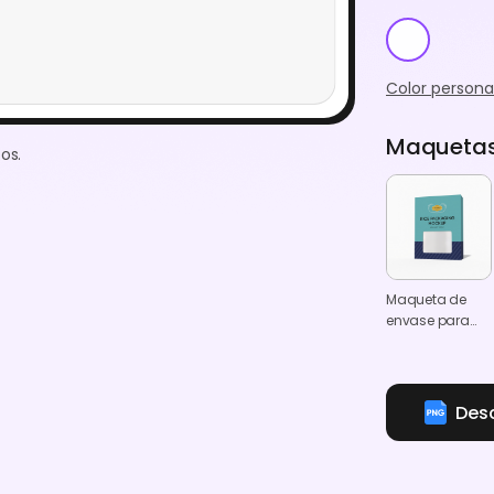
Color persona
Maquetas 
os.
Maqueta de
envase para
arroz
Des