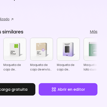
lizado
similares
Más
Maqueta de
Maqueta de
Maqueta de
Maqueta de
caja de
caja de envío
caja de
lata cuadrada
cereales con
con cierre
software con
para té
cierre lateral
lateral
ventana y cierre
lateral
carga gratuita
Abrir en editor