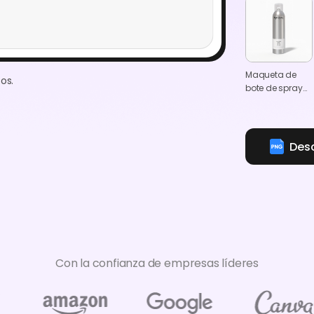
Maqueta de
os.
bote de spray
de protector
solar
Des
Con la confianza de empresas líderes