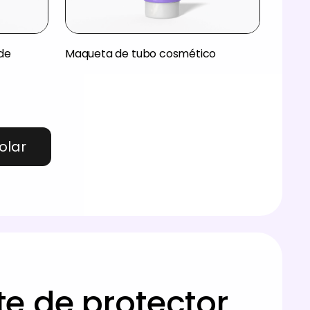
de
Maqueta de tubo cosmético
olar
e de protector