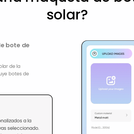
solar?
de bote de
lar de la
luye botes de
nalizados a la
as seleccionado.