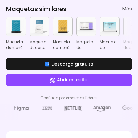
Maquetas similares
Más
Maqueta
Maqueta
Maqueta
Maqueta
Maqueta
Maquet
de menú
de carta
de menú
de
de
de bann
en
de menú
en
anuncio
anuncio
retráctil
formato
formato
en banner
en banner
Descarga gratuita
A5
A5
de pie
Abrir en editor
Confiado por empresas líderes