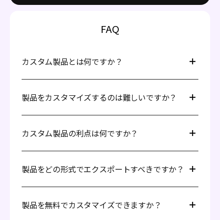
FAQ
カスタム製品とは何ですか？
カスタム製品とは、個人またはクライアントの好みやニー
ズに合わせてパーソナライズされたアイテムのことです。
製品をカスタマイズするのは難しいですか？
カップ、フーディー、Tシャツ、ボックス、封筒などのア
イテムに特定の色、素材、サイズを追加して、視覚的に魅
いいえ。Pacdoraでは製品をカスタマイズするのは簡単で
力的で特定の要件に合ったユニークな仕上がりを提供しま
楽しいです:
カスタム製品の利点は何ですか？
す。
まず、豊富な選択肢から必要な製品を選びます。
製品デザイン画像をアップロードし、素材、背景
カスタマイズされた製品は、ブランドと購入者の両方に多
色、角度をカスタマイズしてすべて設定します。
くの利点をもたらします。ビジネスとしては、オーディエ
製品をどの形式でエクスポートすべきですか？
お好みの形式で製品をダウンロードします。
ンスの好みに合ったアイテムを制作し、自分たちの価格を
PacdoraはPNG/JPG画像、MP4動画、オンライン共
設定する機会があります。一方、購入者は多様で高品質な
作成している製品やプロジェクトのニーズによります。良
有リンク、印刷可能リンクをサポートしています。
アイテムを楽しむことができます。
いニュースは、PacdoraがPNG/JPG画像、MP4動画、オン
製品を無料でカスタマイズできますか？
これが製品を作成するために必要なすべてです。
ライン共有リンク、印刷可能ファイルなど、複数のエクス