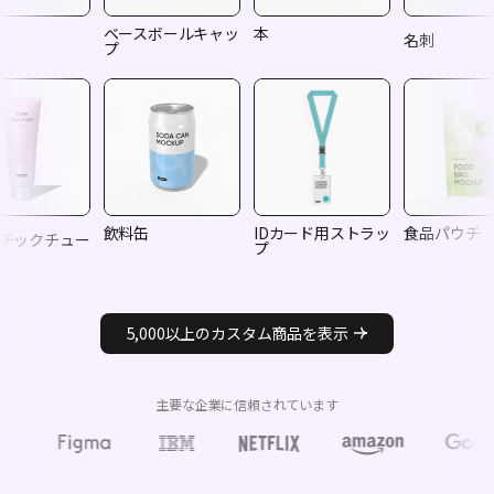
ベースボールキャッ
本
名刺
プ
飲料缶
IDカード用ストラッ
食品パウチ
チックチュー
プ
5,000以上のカスタム商品を表示
主要な企業に信頼されています