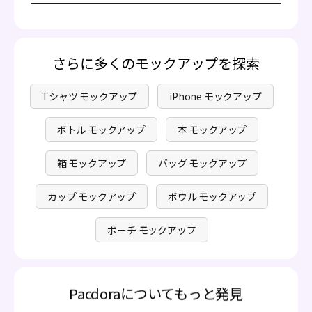
ポート形式をサポートしていることです。画像や動画ファ
Pacdoraの基本機能を使用して製品を無料でカスタマイズ
イルはソーシャルメディアやEコマースプラットフォーム
できます。高度な機能へのアクセスを希望するユーザー向
で製品を披露するのに最適です。オンライン共有リンクは
けにプレミアムサービスも提供しています。当社はコスト
チームでのコラボレーションに最適で、印刷可能ファイル
について透明性があり、隠れた料金を心配する必要はあり
さらに多くのモックアップを探索
は即時利用に理想的です。印象的なプレゼンテーションの
ません。詳しく知りたい場合は、
料金ページ
をご覧くださ
ために適切な形式を選んでください。
い。
Tシャツ モックアップ
iPhone モックアップ
ボトル モックアップ
本 モックアップ
箱 モックアップ
バッグ モックアップ
カップ モックアップ
ボウル モックアップ
ポーチ モックアップ
Pacdoraについてもっと発見