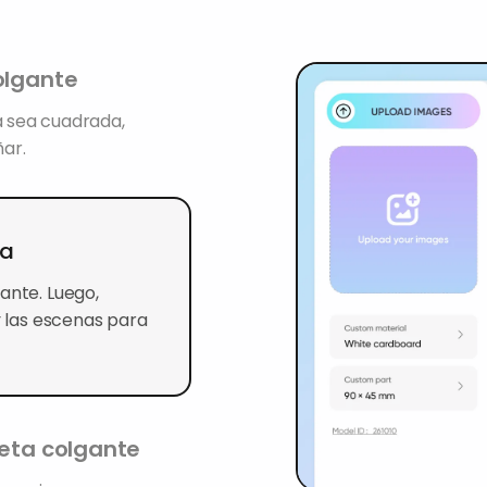
olgante
a sea cuadrada,
ar.
za
ante. Luego,
y las escenas para
ueta colgante