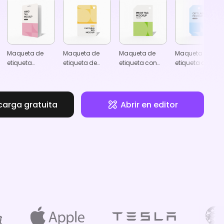
Maqueta de
Maqueta de
Maqueta de
Maqueta de
etiqueta
etiqueta de
etiqueta con
etiqueta de
colgante
ropa
chaflanes
regalo con
rectangular
rectangulares
chaflanes
rectangulares
carga gratuita
Abrir en editor