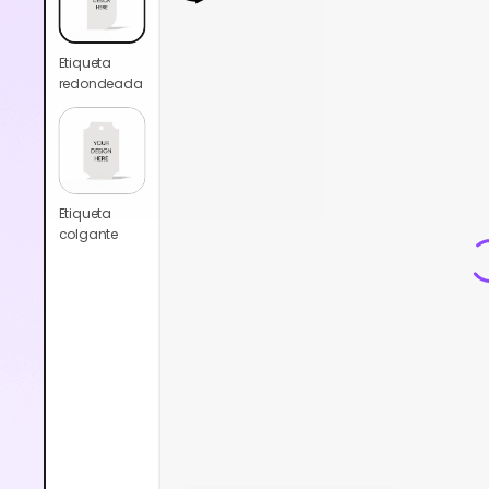
Etiqueta
redondeada
Etiqueta
colgante