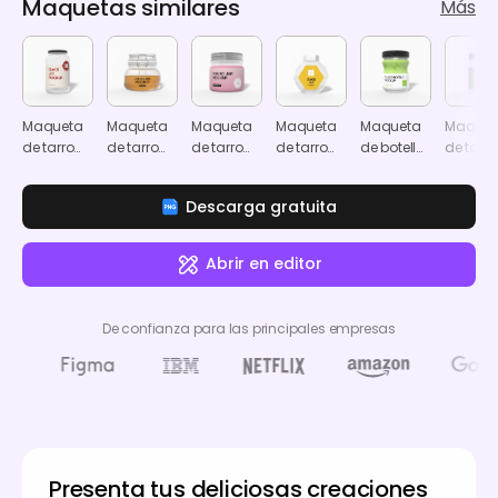
Maquetas similares
Más
Maqueta
Maqueta
Maqueta
Maqueta
Maqueta
Maquet
de tarro
de tarro
de tarro
de tarro
de botella
de tarro
de cristal
redondo
redondo
de cristal
pequeña
redond
de cristal
de miel
de miel
de crist
Descarga gratuita
Abrir en editor
De confianza para las principales empresas
Presenta tus deliciosas creaciones