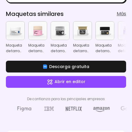
Maquetas similares
Más
Maqueta
Maqueta
Maqueta
Maqueta
Maqueta
Maquet
de tarro
de tarro
de tarro
de tarro
de tarro
de tarro
cosmético
cosmético
cosmético
cosmético
cosmético
cosmét
cuadrado
cuadrado
Descarga gratuita
Abrir en editor
De confianza para las principales empresas