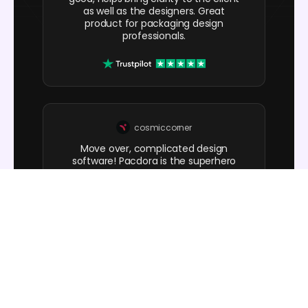
as well as the designers. Great
product for packaging design
professionals.
cosmiccorner
Move over, complicated design
software! Pacdora is the superhero
of packaging mockups. Creating 3D
magic for my products is as easy as
pie – no PhD in design required. It’s
like the software looked at the clock
and said, ‘Time to save users from
design nightmares!’ It’s so user-
friendly, even my coffee mug wants
to try its hand at packaging design.