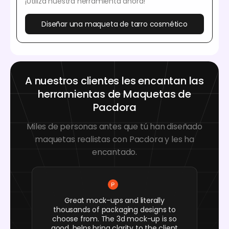
¡Utiliza nuestra herramienta ahora!
Diseñar una maqueta de tarro cosmético
A nuestros clientes les encantan las
herramientas de Maquetas de
Pacdora
Miles de personas antes que tú han diseñado
maquetas realistas con Pacdora y les ha
encantado.
Great mock-ups and literally
thousands of packaging designs to
choose from. The 3d mock-up is so
good, helps bring clarity to the client