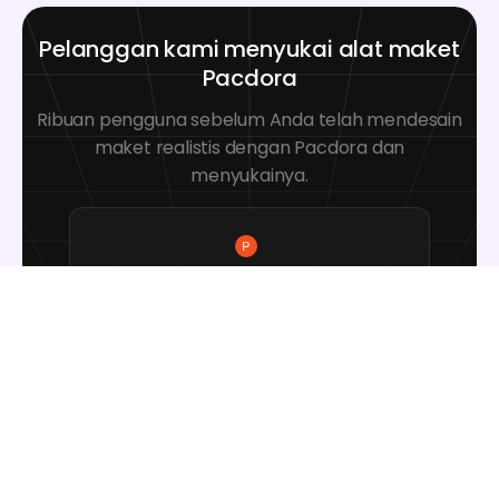
Pelanggan kami menyukai alat maket
Pacdora
Ribuan pengguna sebelum Anda telah mendesain
maket realistis dengan Pacdora dan
menyukainya.
Great mock-ups and literally
thousands of packaging designs to
choose from. The 3d mock-up is so
good, helps bring clarity to the client
as well as the designers. Great
product for packaging design
professionals.