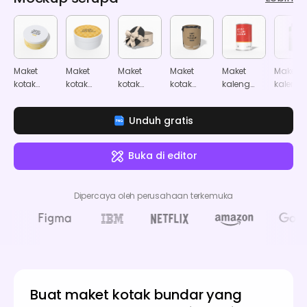
Maket
Maket
Maket
Maket
Maket
Maket
kotak
kotak
kotak
kotak
kaleng
kaleng 
hadiah
bundar
hadiah
hadiah
bundar
kue
plastik
ulang
perhiasan
Unduh gratis
bundar
kosmetik
tahun
bundar
bundar
Buka di editor
Dipercaya oleh perusahaan terkemuka
Buat maket kotak bundar yang