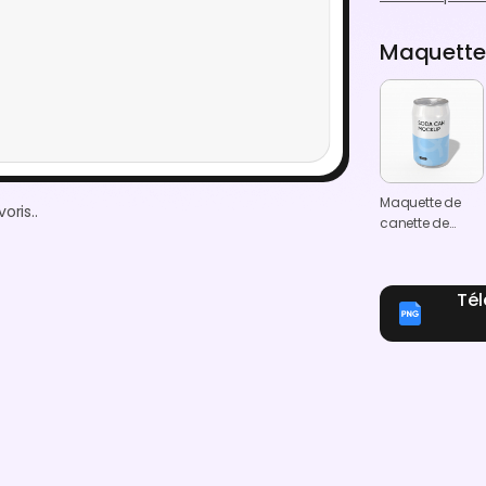
Maquettes
Maquette de
oris..
canette de
soda
Té