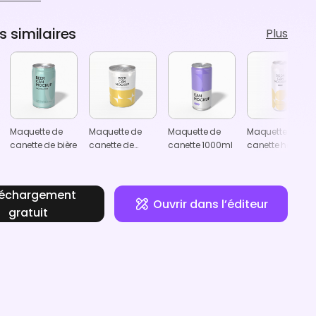
 similaires
Plus
Maquette de
Maquette de
Maquette de
Maquette de
canette de bière
canette de
canette 1000ml
canette haute
boisson
léchargement
Ouvrir dans l’éditeur
gratuit