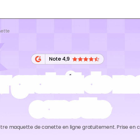
nette
Note 4,9
r gratuit de m
canette
otre maquette de canette en ligne gratuitement. Prise en