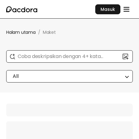
Masuk
Halam utama
/
Maket
Coba deskripsikan dengan 4+ kata...
All